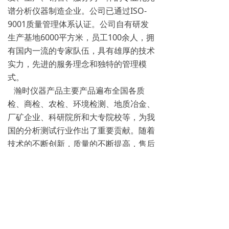
谱分析仪器制造企业。公司已通过ISO-
9001质量管理体系认证。公司自有研发
生产基地6000平方米，员工100余人，拥
有国内一流的专家队伍，具有雄厚的技术
实力，先进的服务理念和独特的管理模
式。
瀚时仪器产品主要产品遍布全国各质
检、商检、农检、环境检测、地质冶金、
厂矿企业、科研院所和大专院校等，为我
国的分析测试行业作出了重要贡献。随着
技术的不断创新，质量的不断提高，售后
服务的不断加强。我们追求的目标：经过
我们不懈的努力，使我们的检测技术向新
的高度攀登，尽快缩短与国外检测仪器的
差距，向前推动国产分析仪器的档次，达
到国际先进水平。